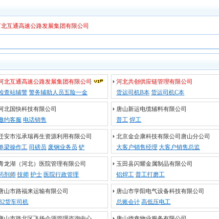
河北互通高速公路发展集团有限公司
河北互通高速公路发展集团有限公司
河北共创供应链管理有限公司
检查站辅警
警务辅助人员五险一金
货运司机B本
货运司机C本
河北国快科技有限公司
唐山新运电缆辅料有限公司
邀约客服
电话销售
普工
焊工
迁安市泓承瑞再生资源利用有限公司
北京金企康科技有限公司唐山分公司
单梁操作工
司磅员
废钢业务员
铲
大客户销售经理
大客户销售总监
青龙湖（河北）医院管理有限公司
玉田县闪耀金属制品有限公司
药剂师
技师
护士
医院行政管理
铝焊工
普工打磨工
唐山市路福来运输有限公司
唐山市学阳电气设备科技有限公司
B2货车司机
总账会计
高低压电工
唐山市路北区飞扬企源管理咨询中心
唐山德鑫物业服务有限公司