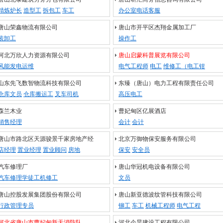
精炼炉长
造型工
拆包工
车工
办公室电话客服
唐山荣鑫物流有限公司
唐山市开平区杰翔金属加工厂
装卸工
操作工
河北万欣人力资源有限公司
唐山启蒙科普展览有限公司
风能发电运维
电气工程师
电工
维修工（电工钳
山东先飞数智物流科技有限公司
东臻（唐山）电力工程有限责任公司
仓库文员
仓库搬运工
叉车司机
高压电工
森兰木业
曹妃甸区亿展酒店
销售经理
会计
会计
唐山市路北区天源骏景千家房地产经
北京万御物保安服务有限公司
店经理
置业经理
置业顾问
房地
保安
安全员
汽车修理厂
唐山华冠机电设备有限公司
汽车修理学徒工机修工
文员
唐山控股发展集团股份有限公司
唐山新亚德波纹管科技有限公司
行政管理专员
铆工
车工
机械工程师
电气工程
河北省唐山市曹妃甸新天消防队
河北企昊建设工程有限公司