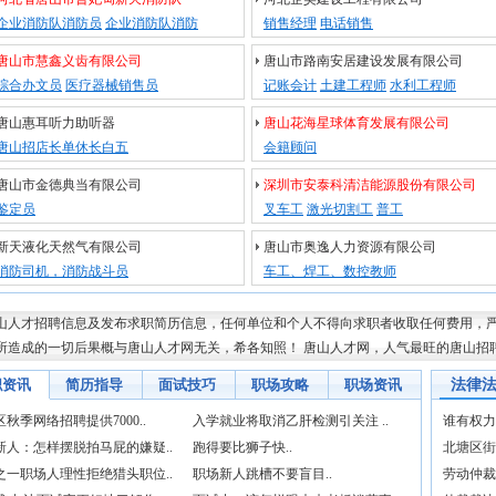
企业消防队消防员
企业消防队消防
销售经理
电话销售
唐山市慧鑫义齿有限公司
唐山市路南安居建设发展有限公司
综合办文员
医疗器械销售员
记账会计
土建工程师
水利工程师
唐山惠耳听力助听器
唐山花海星球体育发展有限公司
唐山招店长单休长白五
会籍顾问
唐山市金德典当有限公司
深圳市安泰科清洁能源股份有限公司
鉴定员
叉车工
激光切割工
普工
新天液化天然气有限公司
唐山市奥逸人力资源有限公司
消防司机，消防战斗员
车工、焊工、数控教师
山人才招聘信息及发布求职简历信息，任何单位和个人不得向求职者收取任何费用，
所造成的一切后果概与
唐山人才网
无关，希各知照！
唐山人才网
，人气最旺的
唐山招
职资讯
简历指导
面试技巧
职场攻略
职场资讯
法律
秋季网络招聘提供7000..
入学就业将取消乙肝检测引关注 ..
谁有权力
新人：怎样摆脱拍马屁的嫌疑..
跑得要比狮子快..
北塘区街
之一职场人理性拒绝猎头职位..
职场新人跳槽不要盲目..
劳动仲裁