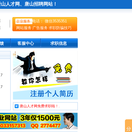
唐山人才网
、
唐山招聘网
站！
职
电话： 微信3535351
企业服务
职
网站服务
广告服务
求职防骗技巧
馈
客服中心
求职信息
17
17
·唐山人才网免费求职啦！.