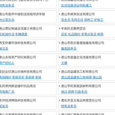
销售业务员
生活垃圾清运司机兼工
唐山市振华中级职业技能培训学校
唐山市炳旭实业有限公司
办公室文员
安全员
车间主任
原料工
炉前工
唐山曹妃甸诚达混凝土有限公司
丰南区启聚商贸店
主机操作员
车辆调度
店长
礼品顾问
坚果分装员
鲜果
西安舒馨环保科技有限公司
唐山市凯尔曼薇驰服装有限公司
保洁员
服装跟单员
唐山永裕房产经纪有限公司
唐山市超越文化传媒有限公司
房产经纪人
主播
星妃众巨唐山生物科技有限公司
唐山昌益建筑工程有限公司
美容顾问
美容店长
美容师
美体
唐山昌益建筑工程有限
唐山昌
玉田鸦鸿桥赵健针织品商店
唐山亨旺新能源材料有限公司
市场推广员
保洁
厨师
行政专员
常州悦泽网络科技有限公司
遵化市亚太食品有限责任公司
配送员
销售业务员
唐山北泰建筑劳务分包有限公司
唐山研汇商务信息咨询有限公司