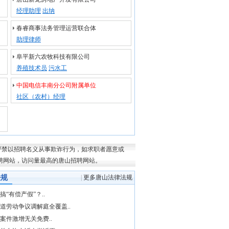
经理助理
出纳
春睿商事法务管理运营联合体
助理律师
阜平新六农牧科技有限公司
养殖技术员
污水工
中国电信丰南分公司附属单位
社区（农村）经理
严禁以招聘名义从事欺诈行为，如求职者愿意或
聘网
站，访问量最高的
唐山招聘网
站。
法规
|
更多唐山法律法规
搞“有偿产假”？..
道劳动争议调解庭全覆盖..
案件激增无关免费..