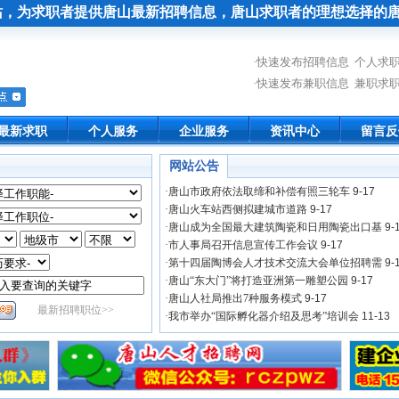
站，为求职者提供
唐山最新招聘信息
，唐山求职者的理想选择的
·
快速发布招聘信息
个人求
·
快速发布兼职信息
兼职求
最新求职
个人服务
企业服务
资讯中心
留言反
网站公告
·唐山市政府依法取缔和补偿有照三轮车
9-17
·唐山火车站西侧拟建城市道路
9-17
·唐山成为全国最大建筑陶瓷和日用陶瓷出口基
9-
·市人事局召开信息宣传工作会议
9-17
·第十四届陶博会人才技术交流大会单位招聘需
9-
·唐山“东大门”将打造亚洲第一雕塑公园
9-17
·唐山人社局推出7种服务模式
9-17
·我市举办“国际孵化器介绍及思考”培训会
11-13